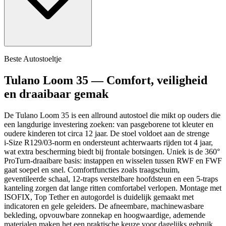
Beste Autostoeltje
Tulano Loom 35 — Comfort, veiligheid
en draaibaar gemak
De Tulano Loom 35 is een allround autostoel die mikt op ouders die
een langdurige investering zoeken: van pasgeborene tot kleuter en
oudere kinderen tot circa 12 jaar. De stoel voldoet aan de strenge
i‑Size R129/03-norm en ondersteunt achterwaarts rijden tot 4 jaar,
wat extra bescherming biedt bij frontale botsingen. Uniek is de 360°
ProTurn-draaibare basis: instappen en wisselen tussen RWF en FWF
gaat soepel en snel. Comfortfuncties zoals traagschuim,
geventileerde schaal, 12‑traps verstelbare hoofdsteun en een 5‑traps
kanteling zorgen dat lange ritten comfortabel verlopen. Montage met
ISOFIX, Top Tether en autogordel is duidelijk gemaakt met
indicatoren en gele geleiders. De afneembare, machinewasbare
bekleding, opvouwbare zonnekap en hoogwaardige, ademende
materialen maken het een praktische keuze voor dagelijks gebruik.