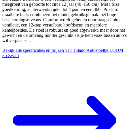
meegroeit van geboorte tot circa 12 jaar (40–150 cm). Met i‑Size
goedkeuring, achterwaarts rijden tot 4 jaar, en een 360° ProTurn
draaibare basis combineert het model gebruiksgemak met hoge
beschermingsniveaus. Comfort wordt geboden door traagschuim,
ventilatie, een 12‑trap verstelbare hoofdsteun en meerdere
kantelposities. De stoel is robuust en goed afgewerkt, maar door het
gewicht en de omvang minder geschikt als je hem vaak tussen auto’s
wil verplaatsen.
Bekijk alle specificaties en prijzen van Tulano Autostoeltje LOOM
35 Zwart