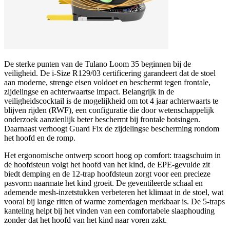
De sterke punten van de Tulano Loom 35 beginnen bij de
veiligheid. De i‑Size R129/03 certificering garandeert dat de stoel
aan moderne, strenge eisen voldoet en beschermt tegen frontale,
zijdelingse en achterwaartse impact. Belangrijk in de
veiligheidscocktail is de mogelijkheid om tot 4 jaar achterwaarts te
blijven rijden (RWF), een configuratie die door wetenschappelijk
onderzoek aanzienlijk beter beschermt bij frontale botsingen.
Daarnaast verhoogt Guard Fix de zijdelingse bescherming rondom
het hoofd en de romp.
Het ergonomische ontwerp scoort hoog op comfort: traagschuim in
de hoofdsteun volgt het hoofd van het kind, de EPE‑gevulde zit
biedt demping en de 12‑trap hoofdsteun zorgt voor een precieze
pasvorm naarmate het kind groeit. De geventileerde schaal en
ademende mesh‑inzetstukken verbeteren het klimaat in de stoel, wat
vooral bij lange ritten of warme zomerdagen merkbaar is. De 5‑traps
kanteling helpt bij het vinden van een comfortabele slaaphouding
zonder dat het hoofd van het kind naar voren zakt.