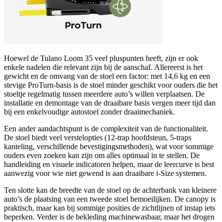
Hoewel de Tulano Loom 35 veel pluspunten heeft, zijn er ook
enkele nadelen die relevant zijn bij de aanschaf. Allereerst is het
gewicht en de omvang van de stoel een factor: met 14,6 kg en een
stevige ProTurn‑basis is de stoel minder geschikt voor ouders die het
stoeltje regelmatig tussen meerdere auto’s willen verplaatsen. De
installatie en demontage van de draaibare basis vergen meer tijd dan
bij een enkelvoudige autostoel zonder draaimechaniek.
Een ander aandachtspunt is de complexiteit van de functionaliteit.
De stoel biedt veel verstelopties (12‑trap hoofdsteun, 5‑traps
kanteling, verschillende bevestigingsmethoden), wat voor sommige
ouders even zoeken kan zijn om alles optimaal in te stellen. De
handleiding en visuele indicatoren helpen, maar de leercurve is best
aanwezig voor wie niet gewend is aan draaibare i‑Size systemen.
Ten slotte kan de breedte van de stoel op de achterbank van kleinere
auto’s de plaatsing van een tweede stoel bemoeilijken. De canopy is
praktisch, maar kan bij sommige posities de zichtlijnen of instap iets
beperken. Verder is de bekleding machinewasbaar, maar het drogen