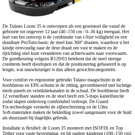
De Tulano Loom 35 is ontworpen als een groeistoel die vanaf de
geboorte tot ongeveer 12 jaar (40–150 cm / 0–36 kg) meegaat. Het
hart van het ontwerp is de combinatie van i‑Size veiligheid en een
draaibare ProTurn‑basis: de stoel kan 360° draaien, waardoor u het
kindje eenvoudig naar de deur draait om vast te maken en de
rijrichting snel kunt veranderen van achterwaarts naar voorwaarts.
De goedkeuring volgens R129/03 betekent dat de stoel strenge
crashtests heeft doorlopen en dat de positionering gebaseerd is op
lengte, wat nauwkeuriger is dan alleen gewichtscategorieën.
Voor comfort en ergonomie gebruikt Tulano traagschuim in de
hoofdsteun en EPE‑schuim in de zitting, gecombineerd met luchtige
mesh panels en ventilatiekanalen in de schaal. De hoofdsteun biedt
12 verstelbare standen en de stoel heeft een 5‑traps kantelfunctie
zodat slapen onderweg comfortabel verloopt. De Guard
Fix‑technologie versterkt de zijbescherming en de Ultra
Soft‑materialen maken de bekleding zowel aangenaam voor de huid
als duurzaam bij dagelijks gebruik.
Installatie is flexibel: de Loom 35 monteert met ISOFIX en Top
Tether voor vaste bevestiging, en bij oudere kinderen (100–150 cm)