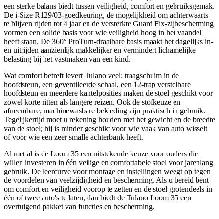
een sterke balans biedt tussen veiligheid, comfort en gebruiksgemak.
De i‑Size R129/03‑goedkeuring, de mogelijkheid om achterwaarts
te blijven rijden tot 4 jaar en de versterkte Guard Fix‑zijbescherming
vormen een solide basis voor wie veiligheid hoog in het vaandel
heeft staan. De 360° ProTurn‑draaibare basis maakt het dagelijks in-
en uitrijden aanzienlijk makkelijker en vermindert lichamelijke
belasting bij het vastmaken van een kind.
Wat comfort betreft levert Tulano veel: traagschuim in de
hoofdsteun, een geventileerde schaal, een 12‑trap verstelbare
hoofdsteun en meerdere kantelposities maken de stoel geschikt voor
zowel korte ritten als langere reizen. Ook de stofkeuze en
afneembare, machinewasbare bekleding zijn praktisch in gebruik.
Tegelijkertijd moet u rekening houden met het gewicht en de breedte
van de stoel; hij is minder geschikt voor wie vaak van auto wisselt
of voor wie een zeer smalle achterbank heeft.
Al met al is de Loom 35 een uitstekende keuze voor ouders die
willen investeren in één veilige en comfortabele stoel voor jarenlang
gebruik. De leercurve voor montage en instellingen weegt op tegen
de voordelen van veelzijdigheid en bescherming. Als u bereid bent
om comfort en veiligheid voorop te zetten en de stoel grotendeels in
één of twee auto's te laten, dan biedt de Tulano Loom 35 een
overtuigend pakket van functies en bescherming.