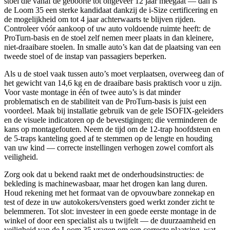
stoel die vanaf de geboorte tot ongeveer 12 jaar meegaat — dan is
de Loom 35 een sterke kandidaat dankzij de i‑Size certificering en
de mogelijkheid om tot 4 jaar achterwaarts te blijven rijden.
Controleer vóór aankoop of uw auto voldoende ruimte heeft: de
ProTurn‑basis en de stoel zelf nemen meer plaats in dan kleinere,
niet‑draaibare stoelen. In smalle auto’s kan dat de plaatsing van een
tweede stoel of de instap van passagiers beperken.
Als u de stoel vaak tussen auto’s moet verplaatsen, overweeg dan of
het gewicht van 14,6 kg en de draaibare basis praktisch voor u zijn.
Voor vaste montage in één of twee auto’s is dat minder
problematisch en de stabiliteit van de ProTurn‑basis is juist een
voordeel. Maak bij installatie gebruik van de gele ISOFIX‑geleiders
en de visuele indicatoren op de bevestigingen; die verminderen de
kans op montagefouten. Neem de tijd om de 12‑trap hoofdsteun en
de 5‑traps kanteling goed af te stemmen op de lengte en houding
van uw kind — correcte instellingen verhogen zowel comfort als
veiligheid.
Zorg ook dat u bekend raakt met de onderhoudsinstructies: de
bekleding is machinewasbaar, maar het drogen kan lang duren.
Houd rekening met het formaat van de opvouwbare zonnekap en
test of deze in uw autokokers/vensters goed werkt zonder zicht te
belemmeren. Tot slot: investeer in een goede eerste montage in de
winkel of door een specialist als u twijfelt — de duurzaamheid en
veiligheid van de Loom 35 vragen om een correcte plaatsing, wat