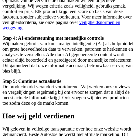
Op basis van de verzamelde data maken wij een objectieve
vergelijking. Wij wegen criteria zoals veiligheid, gebruiksgemak,
comfort en prijs. Elk product krijgt een score op basis van deze
factoren, zonder subjectieve voorkeuren. Voor meer informatie over
veiligheidscriteria, zie onze pagina over
veiligheidsnormen en
wetgeving
.
Stap 4: AI-ondersteuning met menselijke controle
Wij maken gebruik van kunstmatige intelligentie (AI) als hulpmiddel
om grote hoeveelheden data te verwerken, patronen te herkennen en
analyses te versnellen. Alle door AI gegenereerde content wordt
echter altijd beoordeeld en geredigeerd door menselijke redacteuren.
Dit garandeert dat onze informatie accuraat, betrouwbaar en vrij van
bias blijft.
Stap 5: Continue actualisatie
De productmarkt verandert voortdurend. Wij werken onze reviews
en vergelijkingen regelmatig bij om ervoor te zorgen dat u altijd de
meest actuele informatie krijgt. Ook voegen wij nieuwe producten
toe zodra deze op de markt komen.
Hoe wij geld verdienen
Wij geloven in volledige transparantie over hoe onze website wordt
gefinancierd. Beste Autostoeltje werkt met affiliate marketing. Dit