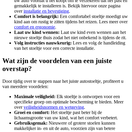
uw auto voordat u het koopt om te verzekeren dat het past en
gemakkelijk te installeren is. Bekijk hiervoor onze pagina
over
installatie en bevestiging
.
Comfort is belangrijk:
Een comfortabel stoeltje moedigt uw
kind aan om rustig te zitten tijdens het reizen. Lees meer over
comfort en ergonomie
.
Laat uw kind wennen:
Laat uw kind even wennen aan het
nieuwe stoeltje thuis zodat het niet onbekend is tijdens de rit.
Volg instructies nauwkeurig:
Lees en volg de handleiding
van het stoeltje voor een correcte installatie.
Wat zijn de voordelen van een juiste
overstap?
Door tijdig over te stappen naar het juiste autostoeltje, profiteert u
van meerdere voordelen:
Maximale veiligheid:
Elk stoeltje is ontworpen voor een
specifieke groep om optimale bescherming te bieden. Meer
over
veiligheidsnormen en wetgeving
.
Groei en comfort:
Het stoeltje past beter bij de
lichaamsgrootte van uw kind, wat het comfort verbetert.
Gebruiksgemak:
Nieuwere of grotere stoelen kunnen
makkelijker in- en uit de auto, voorzien zijn van betere