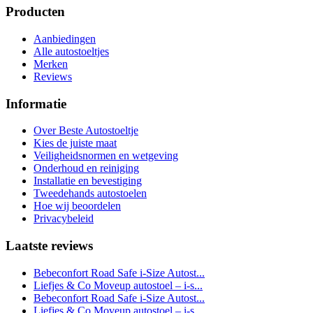
Producten
Aanbiedingen
Alle autostoeltjes
Merken
Reviews
Informatie
Over Beste Autostoeltje
Kies de juiste maat
Veiligheidsnormen en wetgeving
Onderhoud en reiniging
Installatie en bevestiging
Tweedehands autostoelen
Hoe wij beoordelen
Privacybeleid
Laatste reviews
Bebeconfort Road Safe i-Size Autost...
Liefjes & Co Moveup autostoel – i-s...
Bebeconfort Road Safe i-Size Autost...
Liefjes & Co Moveup autostoel – i-s...