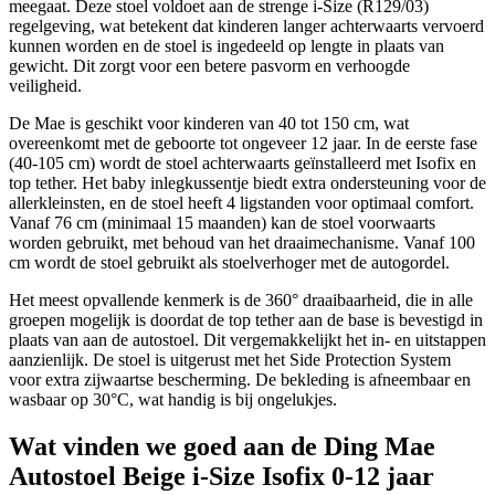
meegaat. Deze stoel voldoet aan de strenge i-Size (R129/03)
regelgeving, wat betekent dat kinderen langer achterwaarts vervoerd
kunnen worden en de stoel is ingedeeld op lengte in plaats van
gewicht. Dit zorgt voor een betere pasvorm en verhoogde
veiligheid.
De Mae is geschikt voor kinderen van 40 tot 150 cm, wat
overeenkomt met de geboorte tot ongeveer 12 jaar. In de eerste fase
(40-105 cm) wordt de stoel achterwaarts geïnstalleerd met Isofix en
top tether. Het baby inlegkussentje biedt extra ondersteuning voor de
allerkleinsten, en de stoel heeft 4 ligstanden voor optimaal comfort.
Vanaf 76 cm (minimaal 15 maanden) kan de stoel voorwaarts
worden gebruikt, met behoud van het draaimechanisme. Vanaf 100
cm wordt de stoel gebruikt als stoelverhoger met de autogordel.
Het meest opvallende kenmerk is de 360° draaibaarheid, die in alle
groepen mogelijk is doordat de top tether aan de base is bevestigd in
plaats van aan de autostoel. Dit vergemakkelijkt het in- en uitstappen
aanzienlijk. De stoel is uitgerust met het Side Protection System
voor extra zijwaartse bescherming. De bekleding is afneembaar en
wasbaar op 30°C, wat handig is bij ongelukjes.
Wat vinden we goed aan de Ding Mae
Autostoel Beige i-Size Isofix 0-12 jaar