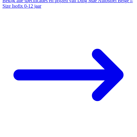
Bekijk alle specificaties en prijzen van Ding Mae Autostoel Beige i-
Size Isofix 0-12 jaar